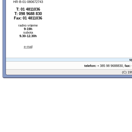
HR-B-01-080672743
T: 01 4811036
T: 098 9688 830
Fax: 01 4811036
radno vrijeme
9-19h
subota
9.30-12.30h
e-mail
u
telefon:
+ 385 98 9688830,
fax:
+
(C) 1