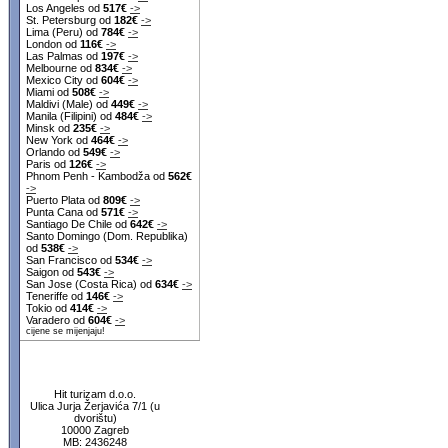
Los Angeles od
517€
->
St. Petersburg od
182€
->
Lima (Peru) od
784€
->
London od
116€
->
Las Palmas od
197€
->
Melbourne od
834€
->
Mexico City od
604€
->
Miami od
508€
->
Maldivi (Male) od
449€
->
Manila (Filipini) od
484€
->
Minsk od
235€
->
New York od
464€
->
Orlando od
549€
->
Paris od
126€
->
Phnom Penh - Kambodža od
562€
->
Puerto Plata od
809€
->
Punta Cana od
571€
->
Santiago De Chile od
642€
->
Santo Domingo (Dom. Republika)
od
538€
->
San Francisco od
534€
->
Saigon od
543€
->
San Jose (Costa Rica) od
634€
->
Teneriffe od
146€
->
Tokio od
414€
->
Varadero od
604€
->
cijene se mijenjaju!
Hit turizam d.o.o.
Ulica Jurja Žerjavića 7/1 (u
dvorištu)
10000 Zagreb
MB: 2436248