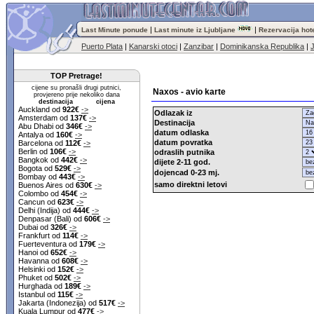
|
|
Last Minute ponude
Last minute iz Ljubljane
Rezervacija hot
Puerto Plata
|
Kanarski otoci
|
Zanzibar
|
Dominikanska Republika
|
TOP Pretrage!
cijene su pronašli drugi putnici,
Naxos - avio karte
provjereno prije nekoliko dana
destinacija cijena
Auckland od
922€
->
Odlazak iz
Amsterdam od
137€
->
Destinacija
Abu Dhabi od
346€
->
datum odlaska
Antalya od
160€
->
datum povratka
Barcelona od
112€
->
Berlin od
106€
->
odraslih putnika
Bangkok od
442€
->
dijete 2-11 god.
Bogota od
529€
->
dojencad 0-23 mj.
Bombay od
443€
->
samo direktni letovi
Buenos Aires od
630€
->
Colombo od
454€
->
Cancun od
623€
->
Delhi (Indija) od
444€
->
Denpasar (Bali) od
606€
->
Dubai od
326€
->
Frankfurt od
114€
->
Fuerteventura od
179€
->
Hanoi od
652€
->
Havanna od
608€
->
Helsinki od
152€
->
Phuket od
502€
->
Hurghada od
189€
->
Istanbul od
115€
->
Jakarta (Indonezija) od
517€
->
Kuala Lumpur od
477€
->