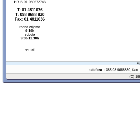
HR-B-01-080672743
T: 01 4811036
T: 098 9688 830
Fax: 01 4811036
radno vrijeme
9-19h
subota
9.30-12.30h
e-mail
u
telefon:
+ 385 98 9688830,
fax:
+
(C) 1