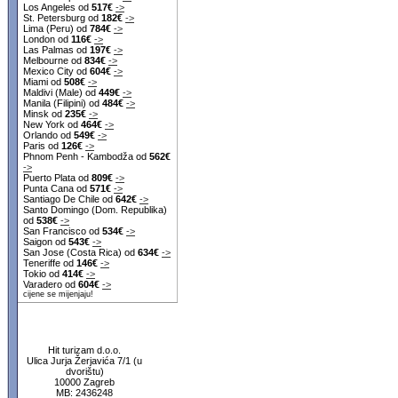
Los Angeles od
517€
->
St. Petersburg od
182€
->
Lima (Peru) od
784€
->
London od
116€
->
Las Palmas od
197€
->
Melbourne od
834€
->
Mexico City od
604€
->
Miami od
508€
->
Maldivi (Male) od
449€
->
Manila (Filipini) od
484€
->
Minsk od
235€
->
New York od
464€
->
Orlando od
549€
->
Paris od
126€
->
Phnom Penh - Kambodža od
562€
->
Puerto Plata od
809€
->
Punta Cana od
571€
->
Santiago De Chile od
642€
->
Santo Domingo (Dom. Republika)
od
538€
->
San Francisco od
534€
->
Saigon od
543€
->
San Jose (Costa Rica) od
634€
->
Teneriffe od
146€
->
Tokio od
414€
->
Varadero od
604€
->
cijene se mijenjaju!
Hit turizam d.o.o.
Ulica Jurja Žerjavića 7/1 (u
dvorištu)
10000 Zagreb
MB: 2436248