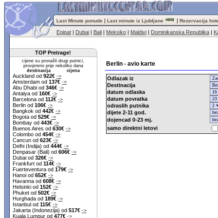
|
|
Last Minute ponude
Last minute iz Ljubljane
Rezervacija hot
Egipat
|
Dubai
|
Bali
|
Meksiko
|
Maldivi
|
Dominikanska Republika
|
K
TOP Pretrage!
cijene su pronašli drugi putnici,
Berlin - avio karte
provjereno prije nekoliko dana
destinacija cijena
Auckland od
922€
->
Odlazak iz
Amsterdam od
137€
->
Destinacija
Abu Dhabi od
346€
->
datum odlaska
Antalya od
160€
->
datum povratka
Barcelona od
112€
->
Berlin od
106€
->
odraslih putnika
Bangkok od
442€
->
dijete 2-11 god.
Bogota od
529€
->
dojencad 0-23 mj.
Bombay od
443€
->
samo direktni letovi
Buenos Aires od
630€
->
Colombo od
454€
->
Cancun od
623€
->
Delhi (Indija) od
444€
->
Denpasar (Bali) od
606€
->
Dubai od
326€
->
Frankfurt od
114€
->
Fuerteventura od
179€
->
Hanoi od
652€
->
Havanna od
608€
->
Helsinki od
152€
->
Phuket od
502€
->
Hurghada od
189€
->
Istanbul od
115€
->
Jakarta (Indonezija) od
517€
->
Kuala Lumpur od
477€
->