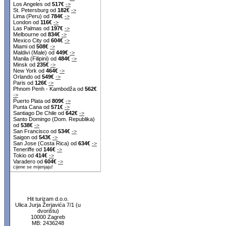
Los Angeles od
517€
->
St. Petersburg od
182€
->
Lima (Peru) od
784€
->
London od
116€
->
Las Palmas od
197€
->
Melbourne od
834€
->
Mexico City od
604€
->
Miami od
508€
->
Maldivi (Male) od
449€
->
Manila (Filipini) od
484€
->
Minsk od
235€
->
New York od
464€
->
Orlando od
549€
->
Paris od
126€
->
Phnom Penh - Kambodža od
562€
->
Puerto Plata od
809€
->
Punta Cana od
571€
->
Santiago De Chile od
642€
->
Santo Domingo (Dom. Republika)
od
538€
->
San Francisco od
534€
->
Saigon od
543€
->
San Jose (Costa Rica) od
634€
->
Teneriffe od
146€
->
Tokio od
414€
->
Varadero od
604€
->
cijene se mijenjaju!
Hit turizam d.o.o.
Ulica Jurja Žerjavića 7/1 (u
dvorištu)
10000 Zagreb
MB: 2436248