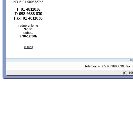
HR-B-01-080672743
T: 01 4811036
T: 098 9688 830
Fax: 01 4811036
radno vrijeme
9-19h
subota
9.30-12.30h
e-mail
u
telefon:
+ 385 98 9688830,
fax:
+
(C) 1