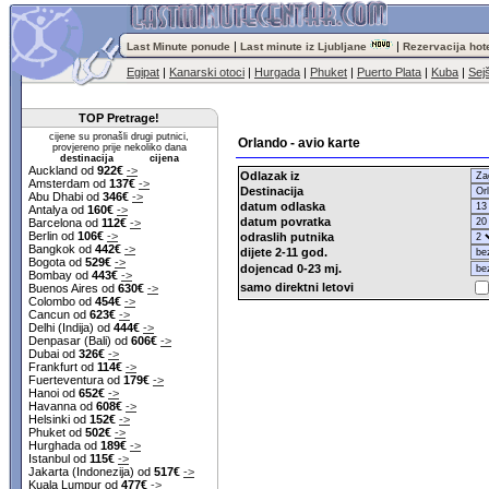
|
|
Last Minute ponude
Last minute iz Ljubljane
Rezervacija hot
Egipat
|
Kanarski otoci
|
Hurgada
|
Phuket
|
Puerto Plata
|
Kuba
|
Sejš
TOP Pretrage!
cijene su pronašli drugi putnici,
Orlando - avio karte
provjereno prije nekoliko dana
destinacija cijena
Auckland od
922€
->
Odlazak iz
Amsterdam od
137€
->
Destinacija
Abu Dhabi od
346€
->
datum odlaska
Antalya od
160€
->
datum povratka
Barcelona od
112€
->
Berlin od
106€
->
odraslih putnika
Bangkok od
442€
->
dijete 2-11 god.
Bogota od
529€
->
dojencad 0-23 mj.
Bombay od
443€
->
samo direktni letovi
Buenos Aires od
630€
->
Colombo od
454€
->
Cancun od
623€
->
Delhi (Indija) od
444€
->
Denpasar (Bali) od
606€
->
Dubai od
326€
->
Frankfurt od
114€
->
Fuerteventura od
179€
->
Hanoi od
652€
->
Havanna od
608€
->
Helsinki od
152€
->
Phuket od
502€
->
Hurghada od
189€
->
Istanbul od
115€
->
Jakarta (Indonezija) od
517€
->
Kuala Lumpur od
477€
->