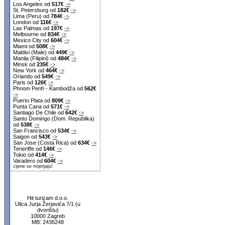
Los Angeles od
517€
->
St. Petersburg od
182€
->
Lima (Peru) od
784€
->
London od
116€
->
Las Palmas od
197€
->
Melbourne od
834€
->
Mexico City od
604€
->
Miami od
508€
->
Maldivi (Male) od
449€
->
Manila (Filipini) od
484€
->
Minsk od
235€
->
New York od
464€
->
Orlando od
549€
->
Paris od
126€
->
Phnom Penh - Kambodža od
562€
->
Puerto Plata od
809€
->
Punta Cana od
571€
->
Santiago De Chile od
642€
->
Santo Domingo (Dom. Republika)
od
538€
->
San Francisco od
534€
->
Saigon od
543€
->
San Jose (Costa Rica) od
634€
->
Teneriffe od
146€
->
Tokio od
414€
->
Varadero od
604€
->
cijene se mijenjaju!
Hit turizam d.o.o.
Ulica Jurja Žerjavića 7/1 (u
dvorištu)
10000 Zagreb
MB: 2436248