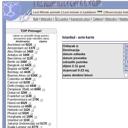
|
|
Last Minute ponude
Last minute iz Ljubljane
Rezervacija hot
Bali
|
Meksiko
|
Šri Lanka
|
Kanarski otoci
|
Tajland
|
Meksiko
|
Maldiv
TOP Pretrage!
cijene su pronašli drugi putnici,
Istanbul - avio karte
provjereno prije nekoliko dana
destinacija cijena
Auckland od
922€
->
Odlazak iz
Amsterdam od
137€
->
Destinacija
Abu Dhabi od
346€
->
datum odlaska
Antalya od
160€
->
datum povratka
Barcelona od
112€
->
Berlin od
106€
->
odraslih putnika
Bangkok od
442€
->
dijete 2-11 god.
Bogota od
529€
->
dojencad 0-23 mj.
Bombay od
443€
->
samo direktni letovi
Buenos Aires od
630€
->
Colombo od
454€
->
Cancun od
623€
->
Delhi (Indija) od
444€
->
Denpasar (Bali) od
606€
->
Dubai od
326€
->
Frankfurt od
114€
->
Fuerteventura od
179€
->
Hanoi od
652€
->
Havanna od
608€
->
Helsinki od
152€
->
Phuket od
502€
->
Hurghada od
189€
->
Istanbul od
115€
->
Jakarta (Indonezija) od
517€
->
Kuala Lumpur od
477€
->