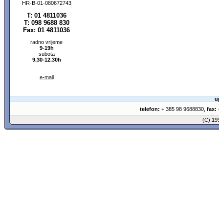
HR-B-01-080672743
T: 01 4811036
T: 098 9688 830
Fax: 01 4811036
radno vrijeme
9-19h
subota
9.30-12.30h
e-mail
u
telefon:
+ 385 98 9688830,
fax:
+
(C) 1