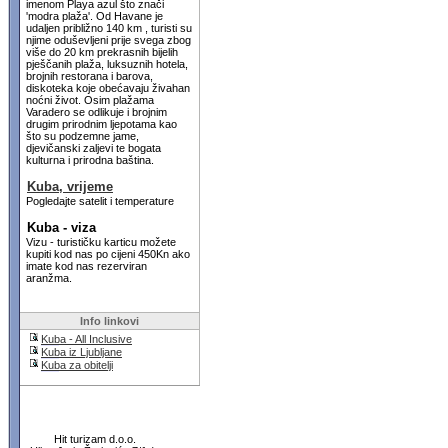
imenom Playa azul što znači
'modra plaža'. Od Havane je
udaljen približno 140 km , turisti su
njime oduševljeni prije svega zbog
više do 20 km prekrasnih bijelih
pješčanih plaža, luksuznih hotela,
brojnih restorana i barova,
diskoteka koje obećavaju živahan
noćni život. Osim plažama
Varadero se odlikuje i brojnim
drugim prirodnim ljepotama kao
što su podzemne jame,
djevičanski zaljevi te bogata
kulturna i prirodna baština.
Kuba, vrijeme
Pogledajte satelit i temperature
Kuba - viza
Vizu - turističku karticu možete
kupiti kod nas po cijeni 450Kn ako
imate kod nas rezerviran
aranžma.
Info linkovi
Kuba - All Inclusive
Kuba iz Ljubljane
Kuba za obitelji
Hit turizam d.o.o.