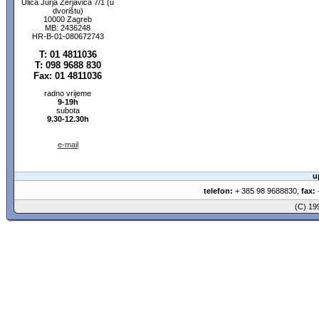
Ulica Jurja Žerjavića 7/1 (u
dvorištu)
10000 Zagreb
MB: 2436248
HR-B-01-080672743
T: 01 4811036
T: 098 9688 830
Fax: 01 4811036
radno vrijeme
9-19h
subota
9.30-12.30h
e-mail
u
telefon:
+ 385 98 9688830,
fax:
+
(C) 1