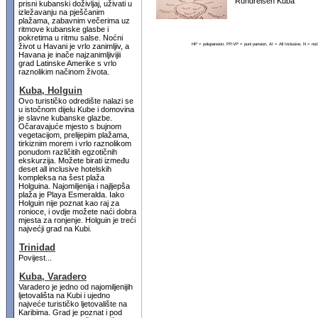
Rundreisen Kuba
prisni kubanski doživljaj, uživati u
izležavanju na pješčanim
plažama, zabavnim večerima uz
ritmove kubanske glasbe i
pokretima u ritmu salse. Noćni
HP = polupansion, PP,VP = puni pansion, AI = All Inclusive, N = 
život u Havani je vrlo zanimljiv, a
Havana je inače najzanimljivijii
grad Latinske Amerike s vrlo
raznolikim načinom života.
Kuba, Holguin
Ovo turističko odredište nalazi se
u istočnom dijelu Kube i domovina
je slavne kubanske glazbe.
Očaravajuće mjesto s bujnom
vegetacijom, prelijepim plažama,
tirkiznim morem i vrlo raznolikom
ponudom različitih egzotičnih
ekskurzija. Možete birati između
deset all inclusive hotelskih
kompleksa na šest plaža
Holguina. Najomiljenija i najljepša
plaža je Playa Esmeralda. Iako
Holguin nije poznat kao raj za
ronioce, i ovdje možete naći dobra
mjesta za ronjenje. Holguin je treći
najvećji grad na Kubi.
Trinidad
Povijest...
Kuba, Varadero
Varadero je jedno od najomiljenijih
ljetovališta na Kubi i ujedno
najveće turističko ljetovalište na
Karibima. Grad je poznat i pod