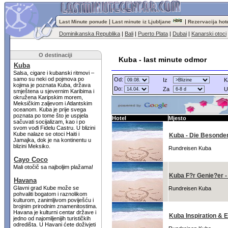
|
|
Last Minute ponude
Last minute iz Ljubljane
Rezervacija hot
Dominikanska Republika
|
Bali
|
Puerto Plata
|
Dubai
|
Kanarski otoci
O destinaciji
Kuba - last minute odmor
Kuba
Salsa, cigare i kubanski ritmovi –
samo su neki od pojmova po
Od:
Iz
K
kojima je poznata Kuba, država
Do:
Za
U
smještena u sjevernim Karibima i
okružena Karipskim morem,
Meksičkim zaljevom i Atlantskim
oceanom. Kuba je prije svega
poznata po tome što je uspjela
Hotel
Mjesto
sačuvati socijalizam, kao i po
svom vođi Fidelu Castru. U blizini
Kube nalaze se otoci Haiti i
Kuba - Die Besonder
Jamajka, dok je na kontinentu u
blizini Meksiko.
Rundreisen Kuba
Cayo Coco
Mali otočič sa najboljim plažama!
Kuba F?r Genie?er -
Havana
Glavni grad Kube može se
Rundreisen Kuba
pohvaliti bogatom i raznolikom
kulturom, zanimljivom poviješću i
brojnim prirodnim znamenitostima.
Havana je kulturni centar države i
Kuba Inspiration & 
jedno od najomiljenijih turističkih
odredišta. U Havani ćete doživjeti