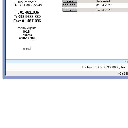
31.01.2027
MB: 2436248
HR-B-01-080672743
01.04.2027
13.03.2027
T: 01 4811036
T: 098 9688 830
Fax: 01 4811036
radno vrijeme
9-19h
subota
9.30-12.30h
e-mail
u
telefon:
+ 385 98 9688830,
fax:
+
(C) 1