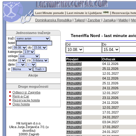
|
|
Last Minute ponude
Last minute iz Ljubljane
Rezervacija hot
Dominikanska Republika
|
Tajland
|
Zanzibar
|
Jamajka
|
Maldivi
|
Me
Jednostavno traženje
Teneriffa Nord - last minute avi
traži
hotel
Od
Do
od
do
kategorija
usluga
Provjeri
Odlazak
osoba
za
04.11.2026
djete
25.11.2026
iz
12.01.2027
Akcije
04.11.2026
25.11.2026
Druge mogućnosti
24.11.2026
Odlasci iz Zagreba
12.01.2027
Rent-a-Car
23.11.2026
Rezervacija hotela
24.11.2026
Opisi hotela
12.01.2027
17.01.2027
24.01.2027
03.04.2027
Hit turizam d.o.o.
Ulica Jurja Žerjavića 7/1 (u
17.01.2027
dvorištu)
24.01.2027
10000 Zagreb