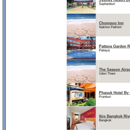
Suphanburi
Chompoo Inn
Nakhon Pathom
Pattaya Garden R
Pattaya
The Season Airpo
Udon Thani
Phasuk Hotel By
Pranburi
Ibis Bangkok Riv
Bangkok