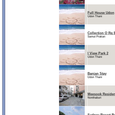
Full House Udon
Udon Thani
Collection O Rq
Samut Prakan
I View Park 2
Udon Thani
Banjan Stay
Udon Thani
Meesook Reside
Nonthaburi
Sydney Resort 