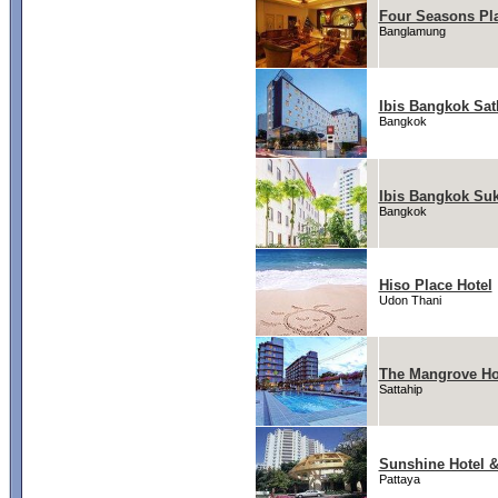
Four Seasons Pl
Banglamung
Ibis Bangkok Sat
Bangkok
Ibis Bangkok Suk
Bangkok
Hiso Place Hotel
Udon Thani
The Mangrove Ho
Sattahip
Sunshine Hotel 
Pattaya