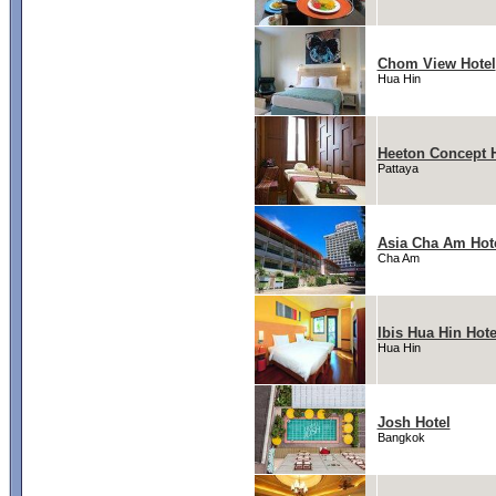
Chom View Hotel
Hua Hin
Heeton Concept H
Pattaya
Asia Cha Am Hot
Cha Am
Ibis Hua Hin Hote
Hua Hin
Josh Hotel
Bangkok