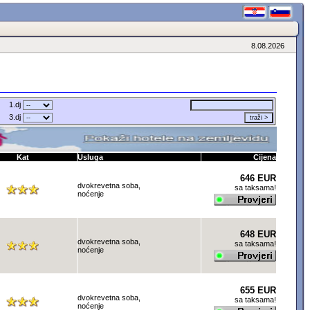
8.08.2026
1.dj
3.dj
Kat
Usluga
Cijena
646 EUR
dvokrevetna soba,
sa taksama!
noćenje
648 EUR
dvokrevetna soba,
sa taksama!
noćenje
655 EUR
dvokrevetna soba,
sa taksama!
noćenje