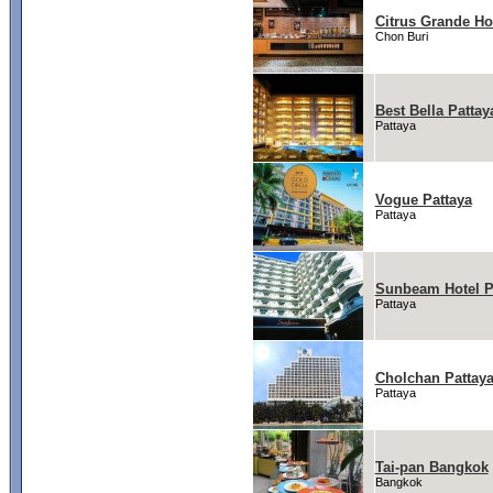
Citrus Grande Ho
Chon Buri
Best Bella Pattay
Pattaya
Vogue Pattaya
Pattaya
Sunbeam Hotel P
Pattaya
Cholchan Pattaya
Pattaya
Tai-pan Bangkok
Bangkok