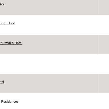
ace
horn Hotel
humvit 4 Hotel
tel
& Residences