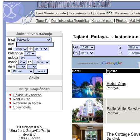
|
|
Last Minute ponude
Last minute iz Ljubljane
Rezervacija hot
Tenerife
|
Dominikanska Republika
|
Kanarski otoci
|
Phuket
|
Maldivi
Jednostavno traženje
Tajland, Pattaya... - last minut
traži
hotel
Od:
Iz
od
do
Do:
kategorija
Za
usluga
osoba
za
djete
iz
Hotel
Mjesto
Akcije
Hotel Zing
Pattaya
Druge mogućnosti
Odlasci iz Zagreba
Rent-a-Car
Rezervacija hotela
Opisi hotela
Bella Villa Servi
Pattaya
Hit turizam d.o.o.
Ulica Jurja Žerjavića 7/1 (u
The Cottage Suv
dvorištu)
10000 Zagreb
Bangkok