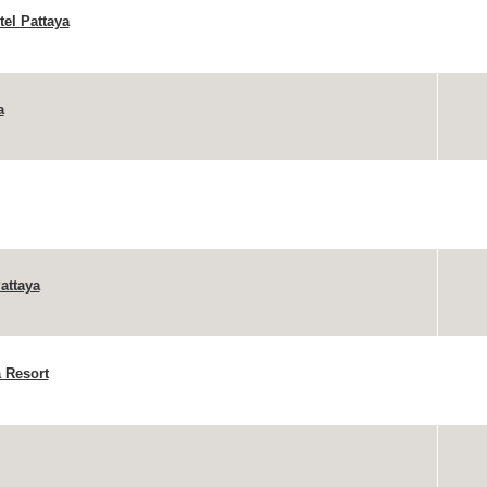
tel Pattaya
a
attaya
 Resort