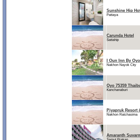
Sunshine Hip Hot
Pattaya
Carunda Hotel
Sattahip
I Oun Inn By Oy
Nakhon Nayok City
Oyo 75359 Thaibu
Kanchanaburi
Piyapruk Resort 
Nakhon Ratchasima
Amaranth Suvarn
Samut Prakan