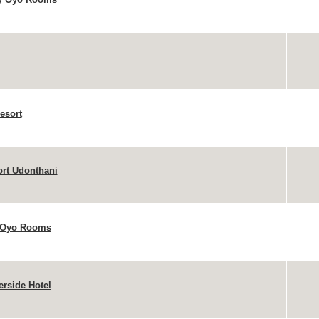
esort
rt Udonthani
 Oyo Rooms
erside Hotel