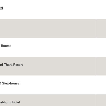
el
o Rooms
ri Thara Resort
& Steakhouse
abhumi Hotel