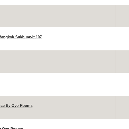
 Bangkok Sukhumvit 107
nce By Oyo Rooms
By Oyo Rooms