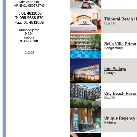
MB: 2436248
HR-B-01-080672743
T: 01 4811036
T: 098 9688 830
Thipurai Beach H
Fax: 01 4811036
Hua Hin
radno vrijeme
9-19h
subota
9.30-12.30h
Bella Villa Prima
Banglamung
e-mail
Ibis Pattaya
Pattaya
City Beach Resor
Hua Hin
Unique Regency 
Pattaya