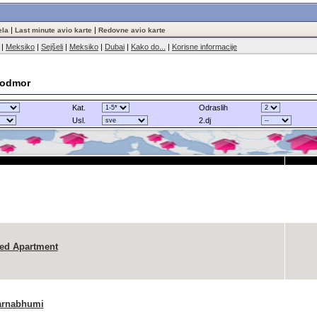
|
|
ela
Last minute avio karte
Redovne avio karte
|
Meksiko
|
Sejšeli
|
Meksiko
|
Dubai
|
Kako do...
|
Korisne informacije
e odmor
Kat.
Odraslih
Usl.
2.dj
ced Apartment
arnabhumi