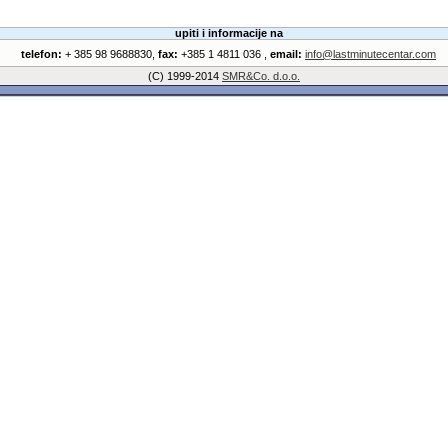
upiti i informacije na
telefon:
+ 385 98 9688830,
fax:
+385 1 4811 036 ,
email:
info@lastminutecentar.com
(C) 1999-2014
SMR&Co. d.o.o.