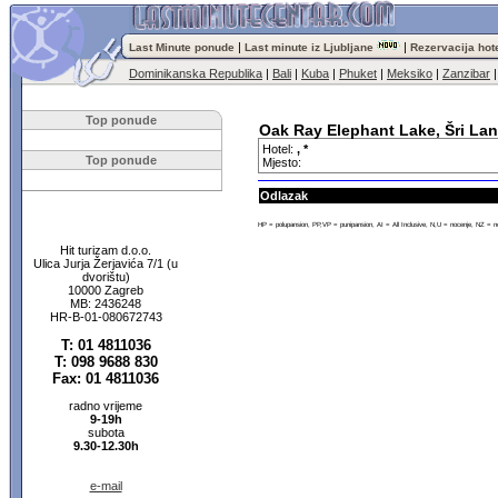
|
|
Last Minute ponude
Last minute iz Ljubljane
Rezervacija hot
Dominikanska Republika
|
Bali
|
Kuba
|
Phuket
|
Meksiko
|
Zanzibar
Top ponude
Oak Ray Elephant Lake, Šri Lank
Hotel:
, *
Top ponude
Mjesto:
Odlazak
HP = polupansion, PP,VP = punipansion, AI = All Inclusive, N,U = nocenje, NZ = n
Hit turizam d.o.o.
Ulica Jurja Žerjavića 7/1 (u
dvorištu)
10000 Zagreb
MB: 2436248
HR-B-01-080672743
T: 01 4811036
T: 098 9688 830
Fax: 01 4811036
radno vrijeme
9-19h
subota
9.30-12.30h
e-mail