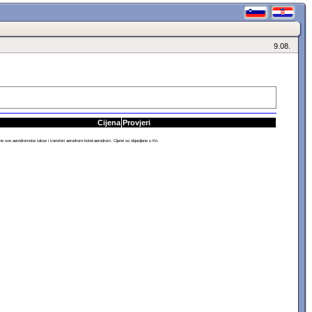
9.08.
Cijena
Provjeri
sve aerodromske takse i transferi aerodrom-hotel-aerodrom. Cijene so objavljene u Kn.