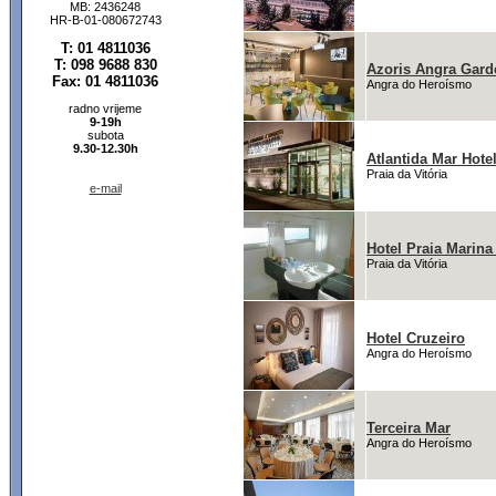
MB: 2436248
HR-B-01-080672743
T: 01 4811036
T: 098 9688 830
Azoris Angra Gard
Fax: 01 4811036
Angra do Heroísmo
radno vrijeme
9-19h
subota
9.30-12.30h
Atlantida Mar Hote
Praia da Vitória
e-mail
Hotel Praia Marina
Praia da Vitória
Hotel Cruzeiro
Angra do Heroísmo
Terceira Mar
Angra do Heroísmo