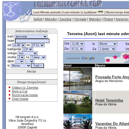
|
|
Last Minute ponude
Last minute iz Ljubljane
Rezervacija hot
Sejšeli
|
Meksiko
|
Zanzibar
|
Hurgada
|
Meksiko
|
Phuket
|
Kanarski 
Jednostavno traženje
Terceira (Azori) last minute od
traži
hotel
Od:
Iz
Ka
od
do
Do:
kategorija
Za
Us
usluga
osoba
za
djete
iz
Hotel
Mjesto
Akcije
Pousada Forte An
Angra do Heroísmo
Druge mogućnosti
Odlasci iz Zagreba
Rent-a-Car
Rezervacija hotela
Opisi hotela
Hotel Teresinha
Praia da Vitória
Hit turizam d.o.o.
Ulica Jurja Žerjavića 7/1 (u
Varandas Do Atlan
dvorištu)
10000 Zagreb
Praia da Vitória