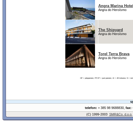
Angra Marina Hote
Angra do Heroísmo
The Shipyard
Angra do Heroísmo
Torel Terra Brava
Angra do Heroísmo
HP = polupansion, PP,VP = puni pansion, AI = All Inclusive, N = 
u
telefon:
+ 385 98 9688830,
fax:
+
(C) 1999-2003
SMR&Co. d.o.o.