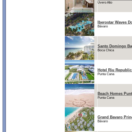
Uvero Alto
Iberostar Waves D
Bávaro
Santo Domingo Ba
Boca Chica
Hotel Riu Republic
Punta Cana
Beach Homes Punt
Punta Cana
Grand Bavaro Prin
Bávaro