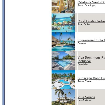
Catalonia Santo 
Santo Domingo
Coral Costa Carib
Juan Dolio
Impressive Punta 
Bávaro
Viva Dominicus Pa
Inclusive
Bayahibe
Sunscape Coco Pu
Punta Cana
Villa Serena
Las Galeras