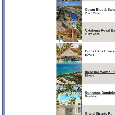
Ocean Blue & San
Punta Cana
Catalonia Royal Bá
Punta Cana
Punta Cana Prince
Bávaro
Iberostar Waves P
Bávaro
Sunscape Domini
Bayahibe
Grand Sirenis Pun