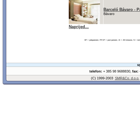
Barceló Bávaro - P
Bávaro
Naprijed...
HP = polupansion, PP,VP = puni pansion, AI = All Inclusive, N = 
u
telefon:
+ 385 98 9688830,
fax:
+
(C) 1999-2003
SMR&Co. d.o.o.