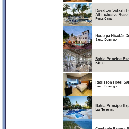
Royalton Splash P
All-inclusive Reso
Punta Cana
Hodelpa Nicolás 
Santo Domingo
Bahia Principe Es
Bávaro
Radisson Hotel S
Santo Domingo
Bahia Principe Exp
Las Terrenas
Catalonia Bávaro R