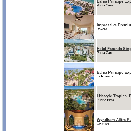
Bahia Principe Ex
Punta Cana
Impressive Premi
Bávaro
Hotel Faranda Sin
Punta Cana
Bahia Principe Ex
La Romana
Lifestyle Tropical
Puerto Plata
Wyndham Alltra Pun
Uvero Alto