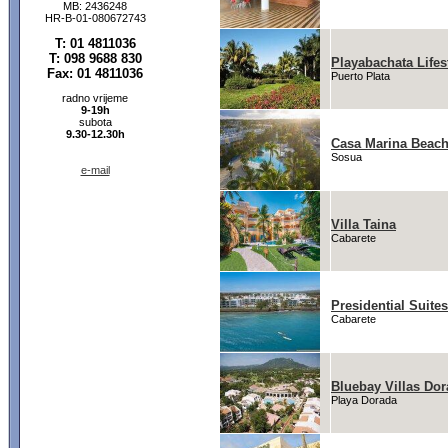
MB: 2436248
HR-B-01-080672743
T: 01 4811036
T: 098 9688 830
Playabachata Lifes
Fax: 01 4811036
Puerto Plata
radno vrijeme
9-19h
subota
9.30-12.30h
Casa Marina Beach
Sosua
e-mail
Villa Taina
Cabarete
Presidential Suite
Cabarete
Bluebay Villas Do
Playa Dorada