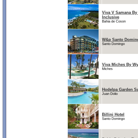
Viva V Samana By
Inclusive
Bahia de Coson
W&p Santo Domin
Santo Domingo
Viva Miches By 
Miches
Hodelpa Garden Su
Juan Dolio
Billini Hotel
Santo Domingo