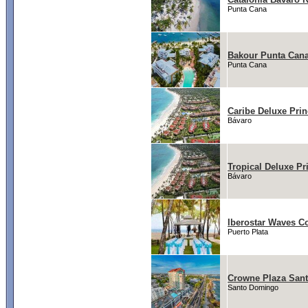
Punta Cana
Bakour Punta Cana
Punta Cana
Caribe Deluxe Pri
Bávaro
Tropical Deluxe Pr
Bávaro
Iberostar Waves C
Puerto Plata
Crowne Plaza San
Santo Domingo