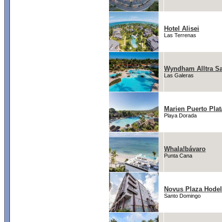
Hotel Alisei
Las Terrenas
Wyndham Alltra S
Las Galeras
Marien Puerto Plat
Playa Dorada
Whala!bávaro
Punta Cana
Novus Plaza Hode
Santo Domingo