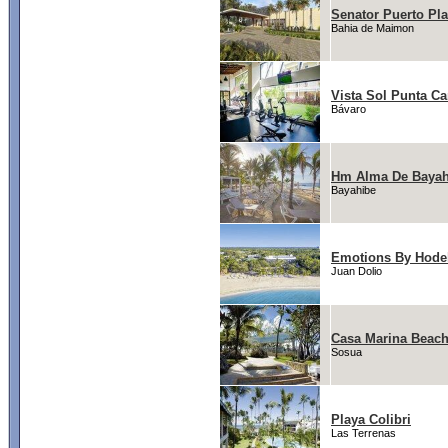
Senator Puerto Pla
Bahia de Maimon
Vista Sol Punta C
Bávaro
Hm Alma De Bayah
Bayahibe
Emotions By Hodel
Juan Dolio
Casa Marina Beach 
Sosua
Playa Colibri
Las Terrenas