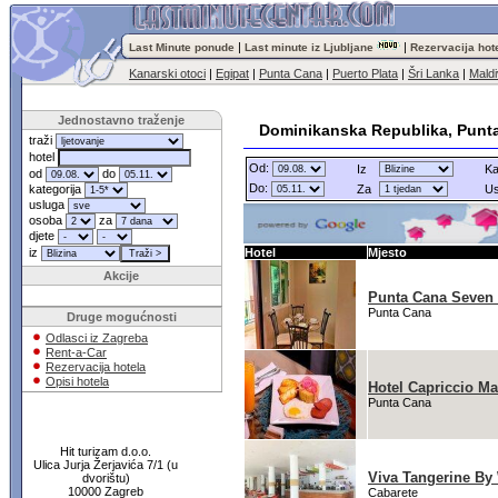
|
|
Last Minute ponude
Last minute iz Ljubljane
Rezervacija hot
Kanarski otoci
|
Egipat
|
Punta Cana
|
Puerto Plata
|
Šri Lanka
|
Maldi
Jednostavno traženje
Dominikanska Republika, Punta
traži
hotel
Od:
Iz
Ka
od
do
Do:
kategorija
Za
Us
usluga
osoba
za
djete
iz
Hotel
Mjesto
Akcije
Punta Cana Seven
Punta Cana
Druge mogućnosti
Odlasci iz Zagreba
Rent-a-Car
Rezervacija hotela
Opisi hotela
Hotel Capriccio Ma
Punta Cana
Hit turizam d.o.o.
Ulica Jurja Žerjavića 7/1 (u
Viva Tangerine By
dvorištu)
10000 Zagreb
Cabarete