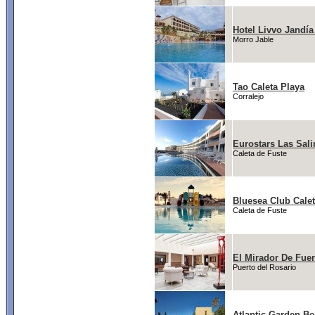
Hotel Livvo Jandía
Morro Jable
Tao Caleta Playa
Corralejo
Eurostars Las Sali
Caleta de Fuste
Bluesea Club Cale
Caleta de Fuste
El Mirador De Fuer
Puerto del Rosario
Atlantic Garden B