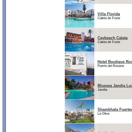
Villa Florida
Caleta de Fuste
Caybeach Caleta
Caleta de Fuste
Hotel Boutique Ros
Puerto del Rosario
Bluesea Jandia Lu
Jandía
Shambhala Fuerte
La Oliva