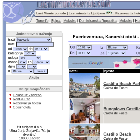
|
|
Last Minute ponude
Last minute iz Ljubljane
Rezervacija hot
Tenerife
|
Egipat
|
Meksiko
|
Dominikanska Republika
|
Meksiko
|
Hu
Jednostavno traženje
Fuerteventura, Kanarski otoki 
traži
hotel
Od:
Iz
Ka
od
do
Do:
kategorija
Za
Us
usluga
osoba
za
djete
iz
Hotel
Mjesto
Akcije
Castillo Beach Par
Caleta de Fuste
Druge mogućnosti
Odlasci iz Zagreba
Rent-a-Car
Rezervacija hotela
Opisi hotela
Bungalows Castill
Caleta de Fuste
Hit turizam d.o.o.
Ulica Jurja Žerjavića 7/1 (u
Castillo Beach
dvorištu)
10000 Zagreb
Caleta de Fuste