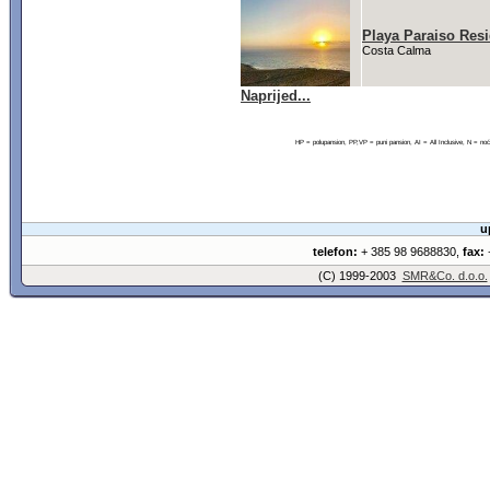
Playa Paraiso Resi
Costa Calma
Naprijed...
HP = polupansion, PP,VP = puni pansion, AI = All Inclusive, N = 
u
telefon:
+ 385 98 9688830,
fax:
+
(C) 1999-2003
SMR&Co. d.o.o.