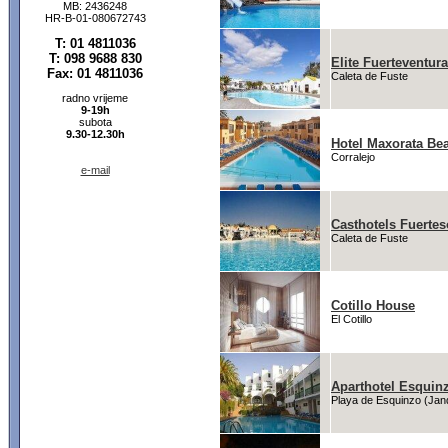
MB: 2436248
HR-B-01-080672743
T: 01 4811036
T: 098 9688 830
Elite Fuerteventur
Fax: 01 4811036
Caleta de Fuste
radno vrijeme
9-19h
subota
9.30-12.30h
Hotel Maxorata Be
Corralejo
e-mail
Casthotels Fuerte
Caleta de Fuste
Cotillo House
El Cotillo
Aparthotel Esquin
Playa de Esquinzo (Jan