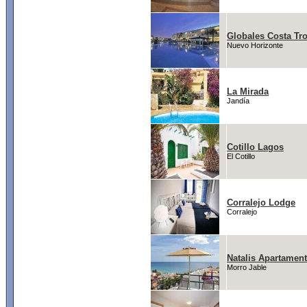
Globales Costa Tro
Nuevo Horizonte
La Mirada
Jandía
Cotillo Lagos
El Cotillo
Corralejo Lodge
Corralejo
Natalis Apartamen
Morro Jable