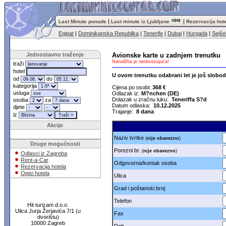
|
|
Last Minute ponude
Last minute iz Ljubljane
Rezervacija hot
Egipat
|
Dominikanska Republika
|
Tenerife
|
Dubai
|
Hurgada
|
Sejšel
Jednostavno traženje
Avionske karte u zadnjem trenutku
Narudžba je neobvezujuća!
traži
hotel
U ovom trenutku odabrani let je još slobo
od
do
kategorija
Cijena po osobi:
368 €
usluga
Odlazak iz:
M?nchen (DE)
Dolazak u zračnu luku:
Teneriffa S?d
osoba
za
Datum odlaska:
10.12.2025
djete
Trajanje:
8 dana
iz
Akcije
Naziv tvrtke
(
nije obavezno
)
Druge mogućnosti
Porezni br.
(
nije obavezno
)
Odlasci iz Zagreba
Rent-a-Car
Odgovorna/kontak osoba
Rezervacija hotela
Opisi hotela
Ulica
Grad i poštanski broj
Telefon
Hit turizam d.o.o.
Ulica Jurja Žerjavića 7/1 (u
Fax
dvorištu)
10000 Zagreb