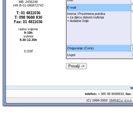
Dob
MB: 2436248
HR-B-01-080672743
E-mail
T: 01 4811036
Imena i Prezimena putnika
T: 098 9688 830
+ za djecu datumi rođenja
+ dodatne želje
Fax: 01 4811036
radno vrijeme
9-19h
subota
9.30-12.30h
Osiguranje (Coris)
e-mail
Uvjeti
u
telefon:
+ 385 98 9688830,
fax:
+
(C) 1999-2003
SMR&Co. d.o.o.