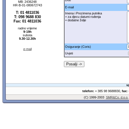
Dob
MB: 2436248
HR-B-01-080672743
E-mail
T: 01 4811036
Imena i Prezimena putnika
T: 098 9688 830
+ za djecu datumi rođenja
+ dodatne želje
Fax: 01 4811036
radno vrijeme
9-19h
subota
9.30-12.30h
Osiguranje (Coris)
e-mail
Uvjeti
u
telefon:
+ 385 98 9688830,
fax:
+
(C) 1999-2003
SMR&Co. d.o.o.