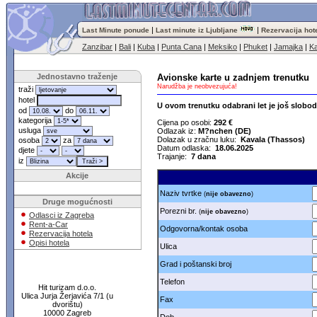
|
|
Last Minute ponude
Last minute iz Ljubljane
Rezervacija hot
Zanzibar
|
Bali
|
Kuba
|
Punta Cana
|
Meksiko
|
Phuket
|
Jamajka
|
Ka
Jednostavno traženje
Avionske karte u zadnjem trenutku
Narudžba je neobvezujuća!
traži
hotel
U ovom trenutku odabrani let je još slobo
od
do
kategorija
Cijena po osobi:
292 €
usluga
Odlazak iz:
M?nchen (DE)
Dolazak u zračnu luku:
Kavala (Thassos)
osoba
za
Datum odlaska:
18.06.2025
djete
Trajanje:
7 dana
iz
Akcije
Naziv tvrtke
(
nije obavezno
)
Druge mogućnosti
Porezni br.
(
nije obavezno
)
Odlasci iz Zagreba
Rent-a-Car
Odgovorna/kontak osoba
Rezervacija hotela
Opisi hotela
Ulica
Grad i poštanski broj
Telefon
Hit turizam d.o.o.
Ulica Jurja Žerjavića 7/1 (u
Fax
dvorištu)
10000 Zagreb