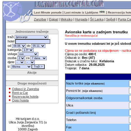
|
|
Last Minute ponude
Last minute iz Ljubljane
Rezervacija hot
Zanzibar
|
Egipat
|
Meksiko
|
Hurgada
|
Šri Lanka
|
Sejšeli
|
Punta C
Jednostavno traženje
Avionske karte u zadnjem trenutku
Narudžba je neobvezujuća!
traži
hotel
U ovom trenutku odabrani let je još slobo
od
do
kategorija
Cijena se ne podudara sa objavljenom - razlika 
usluga
Cijena po osobi:
480 €
Odlazak iz:
Bec (AT)
osoba
za
Dolazak u zračnu luku:
Kefalonia
djete
Datum odlaska:
29.08.2025
iz
Trajanje:
7 dana
Akcije
Druge mogućnosti
Naziv tvrtke
(
nije obavezno
)
Odlasci iz Zagreba
Porezni br.
(
nije obavezno
)
Rent-a-Car
Rezervacija hotela
Odgovorna/kontak osoba
Opisi hotela
Ulica
Grad i poštanski broj
Hit turizam d.o.o.
Telefon
Ulica Jurja Žerjavića 7/1 (u
dvorištu)
Fax
10000 Zagreb