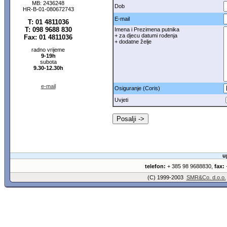
MB: 2436248
Dob
HR-B-01-080672743
E-mail
T: 01 4811036
T: 098 9688 830
Imena i Prezimena putnika
+ za djecu datumi rođenja
Fax: 01 4811036
+ dodatne želje
radno vrijeme
9-19h
subota
9.30-12.30h
e-mail
Osiguranje (Coris)
Uvjeti
u
telefon:
+ 385 98 9688830,
fax:
+
(C) 1999-2003
SMR&Co. d.o.o.