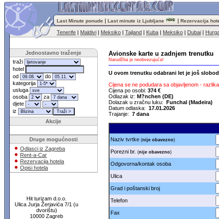
|
|
Last Minute ponude
Last minute iz Ljubljane
Rezervacija hot
Tenerife
|
Maldivi
|
Meksiko
|
Tajland
|
Kuba
|
Meksiko
|
Dubai
|
Hurg
Jednostavno traženje
Avionske karte u zadnjem trenutku
Narudžba je neobvezujuća!
traži
hotel
U ovom trenutku odabrani let je još slobo
od
do
kategorija
Cijena se ne podudara sa objavljenom - razlika 
usluga
Cijena po osobi:
374 €
Odlazak iz:
M?nchen (DE)
osoba
za
Dolazak u zračnu luku:
Funchal (Madeira)
djete
Datum odlaska:
17.01.2026
iz
Trajanje:
7 dana
Akcije
Druge mogućnosti
Naziv tvrtke
(
nije obavezno
)
Odlasci iz Zagreba
Porezni br.
(
nije obavezno
)
Rent-a-Car
Rezervacija hotela
Odgovorna/kontak osoba
Opisi hotela
Ulica
Grad i poštanski broj
Hit turizam d.o.o.
Telefon
Ulica Jurja Žerjavića 7/1 (u
dvorištu)
Fax
10000 Zagreb