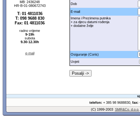
MB: 2436248
Dob
HR-B-01-080672743
E-mail
T: 01 4811036
T: 098 9688 830
Imena i Prezimena putnika
+ za djecu datumi rođenja
Fax: 01 4811036
+ dodatne želje
radno vrijeme
9-19h
subota
9.30-12.30h
e-mail
Osiguranje (Coris)
Uvjeti
u
telefon:
+ 385 98 9688830,
fax:
+
(C) 1999-2003
SMR&Co. d.o.o.