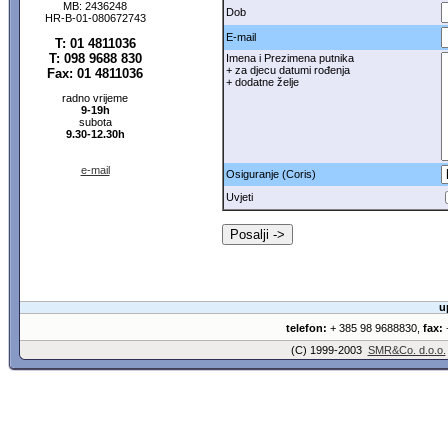
MB: 2436248
Dob
HR-B-01-080672743
E-mail
T: 01 4811036
T: 098 9688 830
Imena i Prezimena putnika
+ za djecu datumi rođenja
Fax: 01 4811036
+ dodatne želje
radno vrijeme
9-19h
subota
9.30-12.30h
e-mail
Osiguranje (Coris)
Uvjeti
u
telefon:
+ 385 98 9688830,
fax:
+
(C) 1999-2003
SMR&Co. d.o.o.