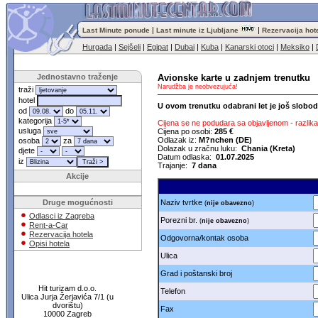
|
|
Last Minute ponude
Last minute iz Ljubljane
Rezervacija hot
Hurgada
|
Sejšeli
|
Egipat
|
Dubai
|
Kuba
|
Kanarski otoci
|
Meksiko
|
Jednostavno traženje
Avionske karte u zadnjem trenutku
Narudžba je neobvezujuća!
traži
hotel
U ovom trenutku odabrani let je još slobo
od
do
kategorija
Cijena se ne podudara sa objavljenom - razlika 
usluga
Cijena po osobi:
285 €
Odlazak iz:
M?nchen (DE)
osoba
za
Dolazak u zračnu luku:
Chania (Kreta)
djete
Datum odlaska:
01.07.2025
iz
Trajanje:
7 dana
Akcije
Druge mogućnosti
Naziv tvrtke
(
nije obavezno
)
Odlasci iz Zagreba
Porezni br.
(
nije obavezno
)
Rent-a-Car
Rezervacija hotela
Odgovorna/kontak osoba
Opisi hotela
Ulica
Grad i poštanski broj
Hit turizam d.o.o.
Telefon
Ulica Jurja Žerjavića 7/1 (u
dvorištu)
Fax
10000 Zagreb