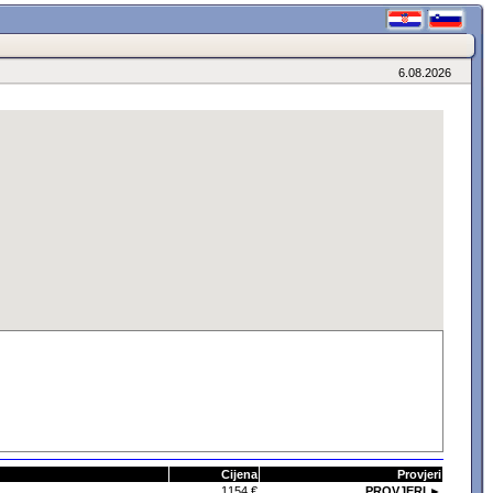
6.08.2026
Cijena
Provjeri
1154 €
PROVJERI ►