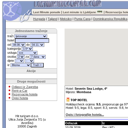
|
|
Last Minute ponude
Last minute iz Ljubljane
Rezervacija hot
Hurgada
|
Tajland
|
Meksiko
|
Punta Cana
|
Dominikanska Republika
Jednostavno traženje
traži
hotel
od
do
kategorija
usluga
osoba
za
djete
iz
Akcije
Druge mogućnosti
Odlasci iz Zagreba
Hotel:
Severin Sea Lodge, 4*
Rent-a-Car
Mjesto:
Mombasa
Rezervacija hotela
Opisi hotela
Holidaycheck ocjena:
9.5
, preporucuje ga 9
Hotel: 9.5, lega: 8.5, sport: 8.3, servis: 9.8, 
Opis i fotografije hotela...
Hit turizam d.o.o.
Ulica Jurja Žerjavića 7/1 (u
dvorištu)
Odlazak
Iz
10000 Zagreb
10.09.2026
Bec (AT)