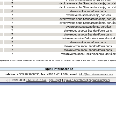
7
dvokrevetna soba Standard/noćenje, doruča
7
dvokrevetna soba Standard/noćenje, doruča
6
dvokrevetna soba/polu pans.
7
dvokrevetna soba/noćenje, doručak
7
dvokrevetna soba Standard/noćenje, doruča
7
dvokrevetna soba Standard/noćenje, doruča
6
dvokrevetna soba/noćenje, doručak
7
dvokrevetna soba Standard/polu pans.
7
dvokrevetna soba Standard/polu pans.
6
dvokrevetna soba Deluxe/noćenje, doručak
7
dvokrevetna soba/polu pans.
7
dvokrevetna soba Standard/polu pans.
7
dvokrevetna soba Standard/polu pans.
7
dvokrevetna soba Deluxe/noćenje, doručak
enjev&zajutrak, DZ/EZ = dvo/eno krevetna soba, AP = apartman, SU = suit, ST = studio, BU = bungalov, Mb = pogled na more, MW = auto. U konacnu cijenu su ukljucene sve
upiti i informacije na
telefon:
+ 385 98 9688830,
fax:
+385 1 4811 036 ,
email:
info@lastminutecentar.com
(C) 1999-2003
SMR&Co. d.o.o.
|
opci uvjeti
|
izjava o privatnosti
|
nagradni natječaj