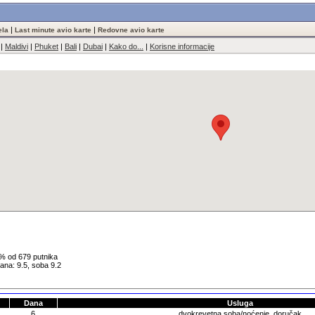
|
|
ela
Last minute avio karte
Redovne avio karte
|
Maldivi
|
Phuket
|
Bali
|
Dubai
|
Kako do...
|
Korisne informacije
7% od 679 putnika
hrana: 9.5, soba 9.2
Dana
Usluga
6
dvokrevetna soba/noćenje, doručak