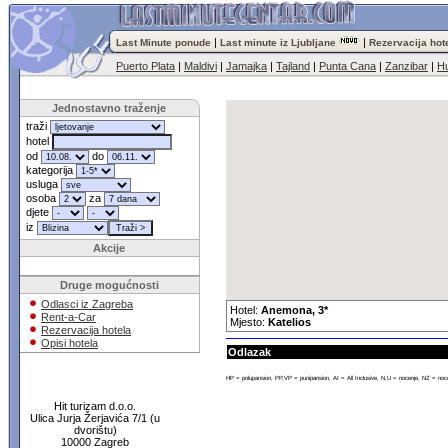
|
|
Last Minute ponude
Last minute iz Ljubljane
Rezervacija hot
Puerto Plata
|
Maldivi
|
Jamajka
|
Tajland
|
Punta Cana
|
Zanzibar
|
H
Jednostavno traženje
traži
hotel
od
do
kategorija
usluga
osoba
za
djete
iz
Akcije
Druge mogućnosti
Odlasci iz Zagreba
Hotel:
Anemona, 3*
Rent-a-Car
Mjesto:
Katelios
Rezervacija hotela
Opisi hotela
Odlazak
HP = polupansion, PP,VP = punipansion, AI = All Inclusive, N,U = nocenje, NZ = noc
Hit turizam d.o.o.
Ulica Jurja Žerjavića 7/1 (u
dvorištu)
10000 Zagreb