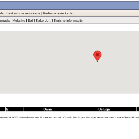
|
|
ela
Last minute avio karte
Redovne avio karte
urgada
|
Meksiko
|
Bali
|
Kako do...
|
Korisne informacije
Iz
Dana
Usluga
enjev&zajutrak, DZ/EZ = dvo/eno krevetna soba, AP = apartman, SU = suit, ST = studio, BU = bungalov, Mb = pogled na more, MW = auto. U konacnu cijenu su ukljucene sve