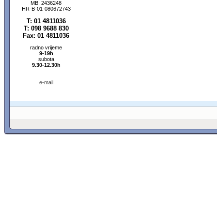
MB: 2436248
HR-B-01-080672743
T: 01 4811036
T: 098 9688 830
Fax: 01 4811036
radno vrijeme
9-19h
subota
9.30-12.30h
e-mail