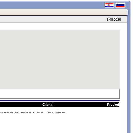
8.08.2026
Cijena
Provjeri
 aerodromske takse i transferi aerodrom-hotel-aerodrom. Cijene so objavljene u Kn.