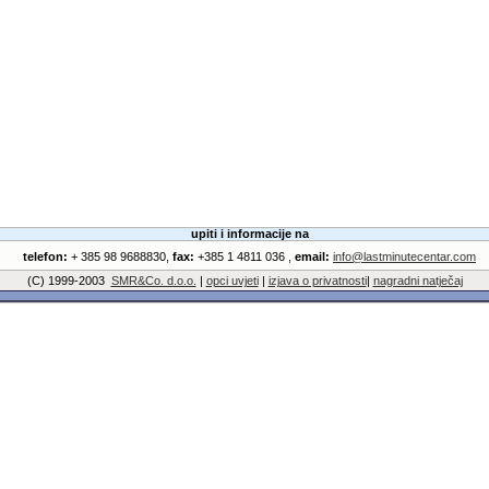
upiti i informacije na
telefon:
+ 385 98 9688830,
fax:
+385 1 4811 036 ,
email:
info@lastminutecentar.com
(C) 1999-2003
SMR&Co. d.o.o.
|
opci uvjeti
|
izjava o privatnosti
|
nagradni natječaj