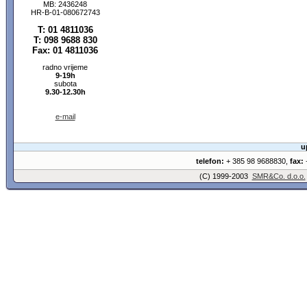
MB: 2436248
HR-B-01-080672743
T: 01 4811036
T: 098 9688 830
Fax: 01 4811036
radno vrijeme
9-19h
subota
9.30-12.30h
e-mail
u
telefon:
+ 385 98 9688830,
fax:
+
(C) 1999-2003
SMR&Co. d.o.o.