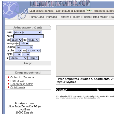
|
|
Last Minute ponude
Last minute iz Ljubljane
Rezervacija hot
Punta Cana
|
Hurgada
|
Tenerife
|
Phuket
|
Puerto Plata
|
Maldivi
|
Bal
Jednostavno traženje
traži
hotel
od
do
kategorija
usluga
osoba
za
djete
iz
Akcije
Druge mogućnosti
Odlasci iz Zagreba
Hotel:
Amphitrite Studios & Apartments, 2*
Rent-a-Car
Mjesto:
Myrties
Rezervacija hotela
Opisi hotela
Odlazak
Iz
HP = polupansion, PP,VP = punipansion, AI = All Inclusive, N,U = nocenje, NZ = noce
takse i transferi aerodrom-hotel-aerodrom. Cijene so objavljene u Kn.
Hit turizam d.o.o.
Ulica Jurja Žerjavića 7/1 (u
dvorištu)
10000 Zagreb