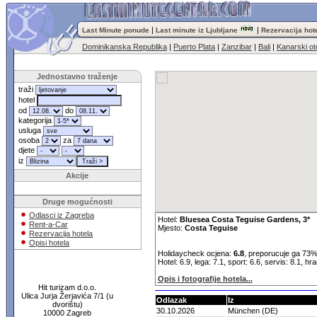
|
|
Last Minute ponude
Last minute iz Ljubljane
Rezervacija hot
Dominikanska Republika
|
Puerto Plata
|
Zanzibar
|
Bali
|
Kanarski ot
Jednostavno traženje
traži
hotel
od
do
kategorija
usluga
osoba
za
djete
iz
Akcije
Druge mogućnosti
Odlasci iz Zagreba
Hotel:
Bluesea Costa Teguise Gardens, 3*
Rent-a-Car
Mjesto:
Costa Teguise
Rezervacija hotela
Opisi hotela
Holidaycheck ocjena:
6.8
, preporucuje ga 73%
Hotel: 6.9, lega: 7.1, sport: 6.6, servis: 8.1, hr
Opis i fotografije hotela...
Hit turizam d.o.o.
Ulica Jurja Žerjavića 7/1 (u
Odlazak
Iz
dvorištu)
30.10.2026
München (DE)
10000 Zagreb