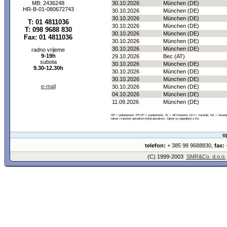
MB: 2436248
30.10.2026
München (DE)
HR-B-01-080672743
30.10.2026
München (DE)
30.10.2026
München (DE)
T: 01 4811036
30.10.2026
München (DE)
T: 098 9688 830
30.10.2026
München (DE)
Fax: 01 4811036
30.10.2026
München (DE)
30.10.2026
München (DE)
radno vrijeme
9-19h
29.10.2026
Bec (AT)
subota
30.10.2026
München (DE)
9.30-12.30h
30.10.2026
München (DE)
30.10.2026
München (DE)
e-mail
30.10.2026
München (DE)
04.10.2026
München (DE)
11.09.2026
München (DE)
HP = polupansion, PP,VP = punipansion, AI = All Inclusive, N,U = nocenje, NZ = noce
takse i transferi aerodrom-hotel-aerodrom. Cijene so objavljene u Kn.
u
telefon:
+ 385 98 9688830,
fax:
+
(C) 1999-2003
SMR&Co. d.o.o.