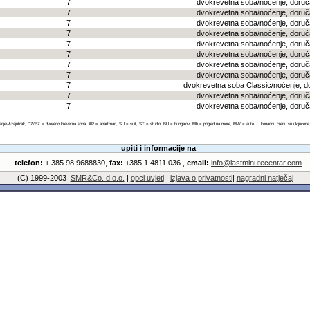
7
dvokrevetna soba/noćenje, doru
7
dvokrevetna soba/noćenje, doru
7
dvokrevetna soba/noćenje, doru
7
dvokrevetna soba/noćenje, doru
7
dvokrevetna soba/noćenje, doru
7
dvokrevetna soba/noćenje, doru
7
dvokrevetna soba/noćenje, doru
7
dvokrevetna soba/noćenje, doru
7
dvokrevetna soba Classic/noćenje, d
7
dvokrevetna soba/noćenje, doru
7
dvokrevetna soba/noćenje, doru
enjev&zajutrak, DZ/EZ = dvo/eno krevetna soba, AP = apartman, SU = suit, ST = studio, BU = bungalov, Mb = pogled na more, MW = auto. U konacnu cijenu su ukljucene sve
upiti i informacije na
telefon:
+ 385 98 9688830,
fax:
+385 1 4811 036 ,
email:
info@lastminutecentar.com
(C) 1999-2003
SMR&Co. d.o.o.
|
opci uvjeti
|
izjava o privatnosti
|
nagradni natječaj