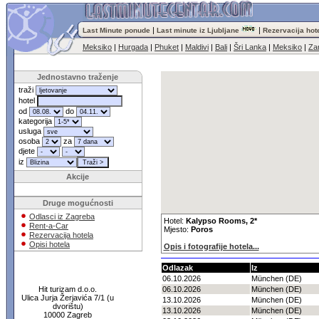
|
|
Last Minute ponude
Last minute iz Ljubljane
Rezervacija hot
Meksiko
|
Hurgada
|
Phuket
|
Maldivi
|
Bali
|
Šri Lanka
|
Meksiko
|
Za
Jednostavno traženje
traži
hotel
od
do
kategorija
usluga
osoba
za
djete
iz
Akcije
Druge mogućnosti
Odlasci iz Zagreba
Hotel:
Kalypso Rooms, 2*
Rent-a-Car
Mjesto:
Poros
Rezervacija hotela
Opisi hotela
Opis i fotografije hotela...
Odlazak
Iz
06.10.2026
München (DE)
Hit turizam d.o.o.
06.10.2026
München (DE)
Ulica Jurja Žerjavića 7/1 (u
13.10.2026
München (DE)
dvorištu)
13.10.2026
München (DE)
10000 Zagreb