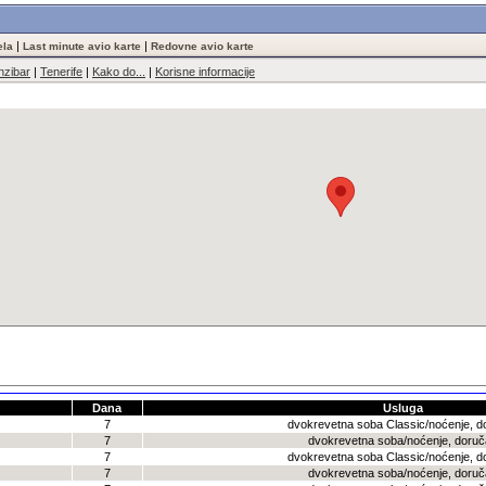
|
|
ela
Last minute avio karte
Redovne avio karte
nzibar
|
Tenerife
|
Kako do...
|
Korisne informacije
Dana
Usluga
7
dvokrevetna soba Classic/noćenje, d
7
dvokrevetna soba/noćenje, doru
7
dvokrevetna soba Classic/noćenje, d
7
dvokrevetna soba/noćenje, doru