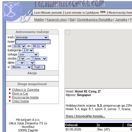
|
|
Last Minute ponude
Last minute iz Ljubljane
Rezervacija hot
Maldivi
|
Kanarski otoci
|
Bali
|
Dominikanska Republika
|
Jamajka
|
P
Jednostavno traženje
traži
hotel
od
do
kategorija
usluga
osoba
za
djete
iz
Akcije
Druge mogućnosti
Odlasci iz Zagreba
Hotel:
Hotel 81 Cosy, 2*
Rent-a-Car
Mjesto:
Singapur
Rezervacija hotela
Opisi hotela
Holidaycheck ocjena:
5.3
, preporucuje ga 23%
Hotel: 5.4, lega: 8.7, sport: 0, servis: 7, hrana:
Opis i fotografije hotela...
Hit turizam d.o.o.
Ulica Jurja Žerjavića 7/1 (u
Odlazak
Iz
Da
dvorištu)
30.09.2026
Bec (AT)
10000 Zagreb