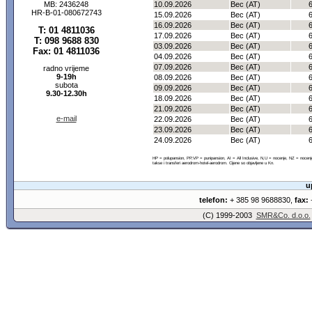
MB: 2436248
10.09.2026
Bec (AT)
HR-B-01-080672743
15.09.2026
Bec (AT)
16.09.2026
Bec (AT)
T: 01 4811036
17.09.2026
Bec (AT)
T: 098 9688 830
03.09.2026
Bec (AT)
Fax: 01 4811036
04.09.2026
Bec (AT)
07.09.2026
Bec (AT)
radno vrijeme
9-19h
08.09.2026
Bec (AT)
subota
09.09.2026
Bec (AT)
9.30-12.30h
18.09.2026
Bec (AT)
21.09.2026
Bec (AT)
e-mail
22.09.2026
Bec (AT)
23.09.2026
Bec (AT)
24.09.2026
Bec (AT)
HP = polupansion, PP,VP = punipansion, AI = All Inclusive, N,U = nocenje, NZ = noce
takse i transferi aerodrom-hotel-aerodrom. Cijene so objavljene u Kn.
u
telefon:
+ 385 98 9688830,
fax:
+
(C) 1999-2003
SMR&Co. d.o.o.