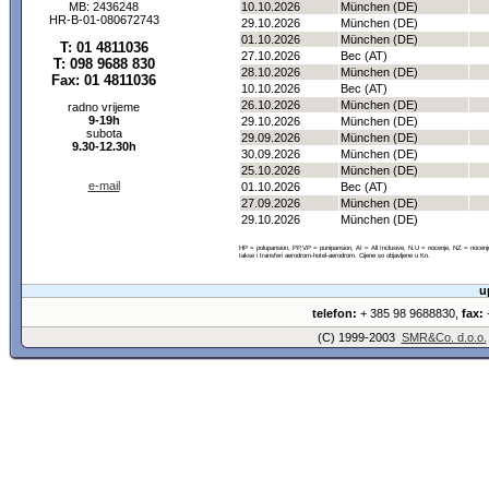
MB: 2436248
10.10.2026
München (DE)
HR-B-01-080672743
29.10.2026
München (DE)
01.10.2026
München (DE)
T: 01 4811036
27.10.2026
Bec (AT)
T: 098 9688 830
28.10.2026
München (DE)
Fax: 01 4811036
10.10.2026
Bec (AT)
26.10.2026
München (DE)
radno vrijeme
9-19h
29.10.2026
München (DE)
subota
29.09.2026
München (DE)
9.30-12.30h
30.09.2026
München (DE)
25.10.2026
München (DE)
e-mail
01.10.2026
Bec (AT)
27.09.2026
München (DE)
29.10.2026
München (DE)
HP = polupansion, PP,VP = punipansion, AI = All Inclusive, N,U = nocenje, NZ = noce
takse i transferi aerodrom-hotel-aerodrom. Cijene so objavljene u Kn.
u
telefon:
+ 385 98 9688830,
fax:
+
(C) 1999-2003
SMR&Co. d.o.o.