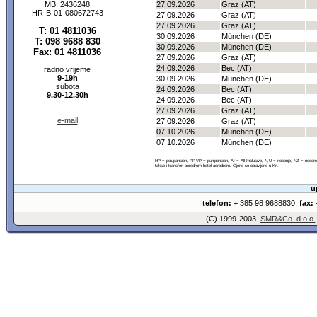
MB: 2436248
27.09.2026
Graz (AT)
HR-B-01-080672743
27.09.2026
Graz (AT)
27.09.2026
Graz (AT)
T: 01 4811036
30.09.2026
München (DE)
T: 098 9688 830
30.09.2026
München (DE)
Fax: 01 4811036
27.09.2026
Graz (AT)
24.09.2026
Bec (AT)
radno vrijeme
9-19h
30.09.2026
München (DE)
subota
24.09.2026
Bec (AT)
9.30-12.30h
24.09.2026
Bec (AT)
27.09.2026
Graz (AT)
e-mail
27.09.2026
Graz (AT)
07.10.2026
München (DE)
07.10.2026
München (DE)
HP = polupansion, PP,VP = punipansion, AI = All Inclusive, N,U = nocenje, NZ = noce
takse i transferi aerodrom-hotel-aerodrom. Cijene so objavljene u Kn.
u
telefon:
+ 385 98 9688830,
fax:
+
(C) 1999-2003
SMR&Co. d.o.o.