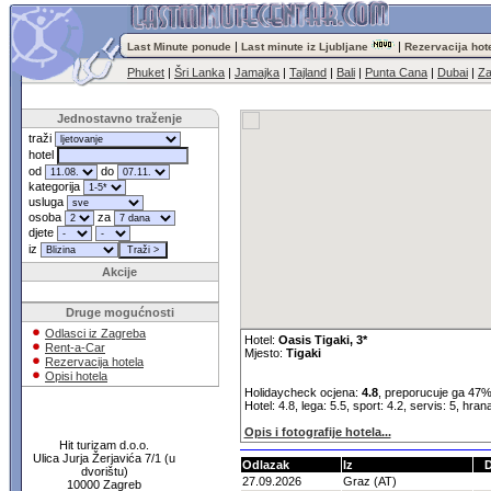
|
|
Last Minute ponude
Last minute iz Ljubljane
Rezervacija hot
Phuket
|
Šri Lanka
|
Jamajka
|
Tajland
|
Bali
|
Punta Cana
|
Dubai
|
Za
Jednostavno traženje
traži
hotel
od
do
kategorija
usluga
osoba
za
djete
iz
Akcije
Druge mogućnosti
Odlasci iz Zagreba
Hotel:
Oasis Tigaki, 3*
Rent-a-Car
Mjesto:
Tigaki
Rezervacija hotela
Opisi hotela
Holidaycheck ocjena:
4.8
, preporucuje ga 47%
Hotel: 4.8, lega: 5.5, sport: 4.2, servis: 5, hran
Opis i fotografije hotela...
Hit turizam d.o.o.
Ulica Jurja Žerjavića 7/1 (u
Odlazak
Iz
dvorištu)
27.09.2026
Graz (AT)
10000 Zagreb