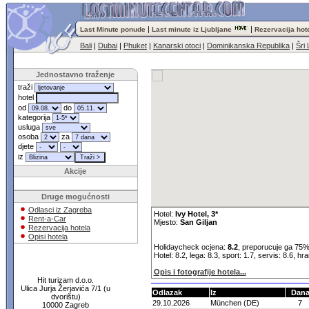
|
|
Last Minute ponude
Last minute iz Ljubljane
Rezervacija hot
Bali
|
Dubai
|
Phuket
|
Kanarski otoci
|
Dominikanska Republika
|
Šri
Jednostavno traženje
traži
hotel
od
do
kategorija
usluga
osoba
za
djete
iz
Akcije
Druge mogućnosti
Odlasci iz Zagreba
Hotel:
Ivy Hotel, 3*
Rent-a-Car
Mjesto:
San Giljan
Rezervacija hotela
Opisi hotela
Holidaycheck ocjena:
8.2
, preporucuje ga 75%
Hotel: 8.2, lega: 8.3, sport: 1.7, servis: 8.6, hr
Opis i fotografije hotela...
Hit turizam d.o.o.
Ulica Jurja Žerjavića 7/1 (u
Odlazak
Iz
Dan
dvorištu)
29.10.2026
München (DE)
7
10000 Zagreb