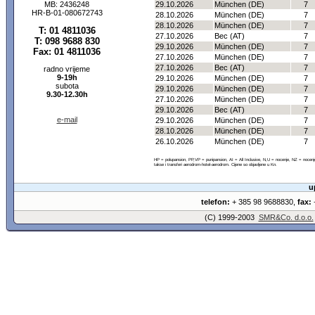
MB: 2436248
29.10.2026
München (DE)
7
HR-B-01-080672743
28.10.2026
München (DE)
7
28.10.2026
München (DE)
7
T: 01 4811036
27.10.2026
Bec (AT)
7
T: 098 9688 830
29.10.2026
München (DE)
7
Fax: 01 4811036
27.10.2026
München (DE)
7
27.10.2026
Bec (AT)
7
radno vrijeme
9-19h
29.10.2026
München (DE)
7
subota
29.10.2026
München (DE)
7
9.30-12.30h
27.10.2026
München (DE)
7
29.10.2026
Bec (AT)
7
e-mail
29.10.2026
München (DE)
7
28.10.2026
München (DE)
7
26.10.2026
München (DE)
7
HP = polupansion, PP,VP = punipansion, AI = All Inclusive, N,U = nocenje, NZ = noce
takse i transferi aerodrom-hotel-aerodrom. Cijene so objavljene u Kn.
u
telefon:
+ 385 98 9688830,
fax:
+
(C) 1999-2003
SMR&Co. d.o.o.