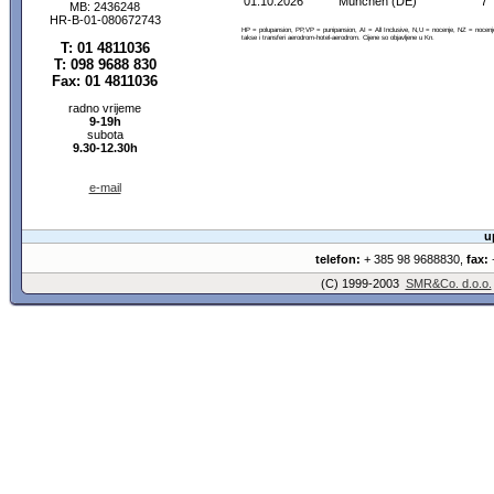
01.10.2026
München (DE)
7
MB: 2436248
HR-B-01-080672743
HP = polupansion, PP,VP = punipansion, AI = All Inclusive, N,U = nocenje, NZ = noce
takse i transferi aerodrom-hotel-aerodrom. Cijene so objavljene u Kn.
T: 01 4811036
T: 098 9688 830
Fax: 01 4811036
radno vrijeme
9-19h
subota
9.30-12.30h
e-mail
u
telefon:
+ 385 98 9688830,
fax:
+
(C) 1999-2003
SMR&Co. d.o.o.