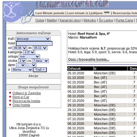
|
|
Last Minute ponude
Last minute iz Ljubljane
Rezervacija hot
Dubai
|
Maldivi
|
Kanarski otoci
|
Meksiko
|
Šri Lanka
|
Punta Cana
|
Jednostavno traženje
Hotel:
Reef Hotel & Spa, 4*
Mjesto:
Marsalforn
traži
hotel
od
do
Holidaycheck ocjena:
6.7
, preporucuje ga 32%
kategorija
Hotel: 6.6, lega: 5.9, sport: 5, servis: 6.6, hran
usluga
Opis i fotografije hotela...
osoba
za
djete
Odlazak
Iz
Dan
iz
25.10.2026
München (DE)
7
Akcije
01.10.2026
Bec (AT)
7
02.10.2026
Bec (AT)
7
05.10.2026
Bec (AT)
7
Druge mogućnosti
06.10.2026
Bec (AT)
7
Odlasci iz Zagreba
08.10.2026
Bec (AT)
7
Rent-a-Car
07.10.2026
Bec (AT)
7
Rezervacija hotela
Opisi hotela
29.10.2026
München (DE)
7
29.10.2026
München (DE)
7
25.10.2026
München (DE)
7
07.10.2026
München (DE)
7
06.10.2026
München (DE)
7
Hit turizam d.o.o.
Ulica Jurja Žerjavića 7/1 (u
08.10.2026
München (DE)
7
dvorištu)
09.10.2026
München (DE)
7
10000 Zagreb