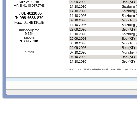
MB: 2436248
29.09.2026
Bec (AT)
HR-B-01-080672743
14.10.2026
Salzburg 
14.10.2026
Salzburg 
T: 01 4811036
14.10.2026
Salzburg 
T: 098 9688 830
07.10.2026
München 
Fax: 01 4811036
14.10.2026
Salzburg 
29.09.2026
Bec (AT)
radno vrijeme
9-19h
19.10.2026
Salzburg 
subota
29.09.2026
Bec (AT)
9.30-12.30h
06.10.2026
München 
29.09.2026
Bec (AT)
e-mail
07.10.2026
München 
07.10.2026
Bec (AT)
14.10.2026
Bec (AT)
HP = polupansion, PP,VP = punipansion, AI = All Inclusive, N,U = nocenje, NZ = noc