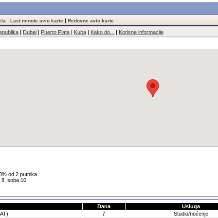
|
|
ela
Last minute avio karte
Redovne avio karte
publika
|
Dubai
|
Puerto Plata
|
Kuba
|
Kako do...
|
Korisne informacije
0% od 2 putnika
: 8, soba 10
Dana
Usluga
(AT)
7
Studio/noćenje