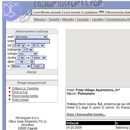
|
|
Last Minute ponude
Last minute iz Ljubljane
Rezervacija hot
Meksiko
|
Tenerife
|
Meksiko
|
Zanzibar
|
Jamajka
|
Dominikanska Re
Jednostavno traženje
traži
hotel
od
do
kategorija
usluga
osoba
za
djete
iz
Akcije
Druge mogućnosti
Odlasci iz Zagreba
Hotel:
Frida Village Apartments, 2+*
Rent-a-Car
Mjesto:
Piskopiano
Rezervacija hotela
Opisi hotela
Holidaycheck ocjena:
9.2
, preporucuje ga 10
Hotel: 9.2, lega: 0, sport: 0, servis: 10, hrana
Opis i fotografije hotela...
Hit turizam d.o.o.
Ulica Jurja Žerjavića 7/1 (u
Odlazak
Iz
dvorištu)
14.10.2026
Salzburg 
10000 Zagreb