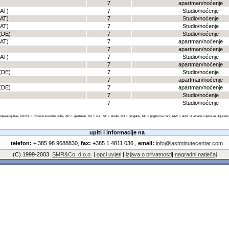
7
apartman/noćenje
(AT)
7
Studio/noćenje
(AT)
7
Studio/noćenje
(AT)
7
Studio/noćenje
(DE)
7
Studio/noćenje
(AT)
7
apartman/noćenje
7
apartman/noćenje
(AT)
7
Studio/noćenje
7
apartman/noćenje
(DE)
7
Studio/noćenje
7
apartman/noćenje
(DE)
7
apartman/noćenje
7
Studio/noćenje
7
Studio/noćenje
enjev&zajutrak, DZ/EZ = dvo/eno krevetna soba, AP = apartman, SU = suit, ST = studio, BU = bungalov, Mb = pogled na more, MW = auto. U konacnu cijenu su ukljucene sve
upiti i informacije na
telefon:
+ 385 98 9688830,
fax:
+385 1 4811 036 ,
email:
info@lastminutecentar.com
(C) 1999-2003
SMR&Co. d.o.o.
|
opci uvjeti
|
izjava o privatnosti
|
nagradni natječaj