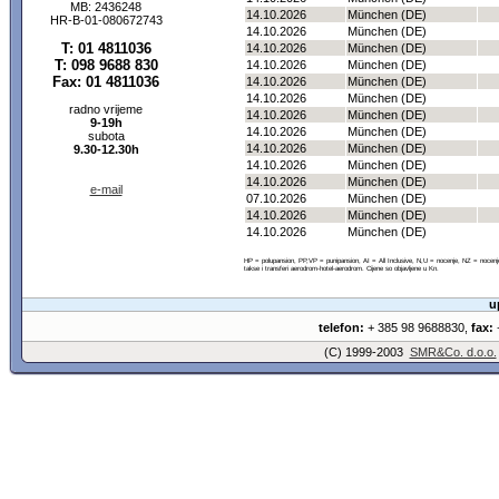
MB: 2436248
14.10.2026
München (DE)
HR-B-01-080672743
14.10.2026
München (DE)
T: 01 4811036
14.10.2026
München (DE)
T: 098 9688 830
14.10.2026
München (DE)
Fax: 01 4811036
14.10.2026
München (DE)
14.10.2026
München (DE)
radno vrijeme
14.10.2026
München (DE)
9-19h
14.10.2026
München (DE)
subota
14.10.2026
München (DE)
9.30-12.30h
14.10.2026
München (DE)
14.10.2026
München (DE)
e-mail
07.10.2026
München (DE)
14.10.2026
München (DE)
14.10.2026
München (DE)
HP = polupansion, PP,VP = punipansion, AI = All Inclusive, N,U = nocenje, NZ = noce
takse i transferi aerodrom-hotel-aerodrom. Cijene so objavljene u Kn.
u
telefon:
+ 385 98 9688830,
fax:
+
(C) 1999-2003
SMR&Co. d.o.o.