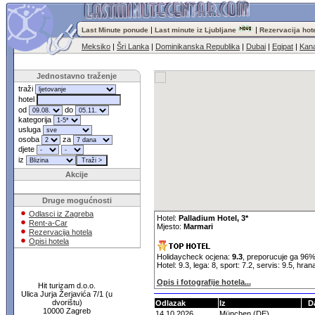
|
|
Last Minute ponude
Last minute iz Ljubljane
Rezervacija hot
Meksiko
|
Šri Lanka
|
Dominikanska Republika
|
Dubai
|
Egipat
|
Kana
Jednostavno traženje
traži
hotel
od
do
kategorija
usluga
osoba
za
djete
iz
Akcije
Druge mogućnosti
Odlasci iz Zagreba
Hotel:
Palladium Hotel, 3*
Rent-a-Car
Mjesto:
Marmari
Rezervacija hotela
Opisi hotela
Holidaycheck ocjena:
9.3
, preporucuje ga 96%
Hotel: 9.3, lega: 8, sport: 7.2, servis: 9.5, hran
Opis i fotografije hotela...
Hit turizam d.o.o.
Ulica Jurja Žerjavića 7/1 (u
dvorištu)
Odlazak
Iz
D
10000 Zagreb
14.10.2026
München (DE)