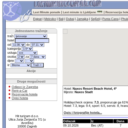
|
|
Last Minute ponude
Last minute iz Ljubljane
Rezervacija hot
Egipat
|
Meksiko
|
Bali
|
Dubai
|
Jamajka
|
Sejšeli
|
Punta Cana
|
Phuk
Jednostavno traženje
traži
hotel
od
do
kategorija
usluga
osoba
za
djete
iz
Akcije
Druge mogućnosti
Odlasci iz Zagreba
Hotel:
Naxos Resort Beach Hotel, 4*
Rent-a-Car
Mjesto:
Naxos Stadt
Rezervacija hotela
Opisi hotela
Holidaycheck ocjena:
7.3
, preporucuje ga 61%
Hotel: 7.3, lega: 9.4, sport: 6.5, servis: 8, hran
Opis i fotografije hotela...
Hit turizam d.o.o.
Ulica Jurja Žerjavića 7/1 (u
Odlazak
Iz
Dana
dvorištu)
09.10.2026
Bec (AT)
7
10000 Zagreb