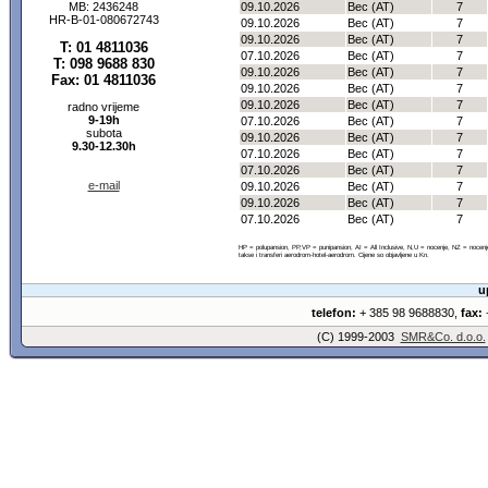
MB: 2436248
09.10.2026
Bec (AT)
7
HR-B-01-080672743
09.10.2026
Bec (AT)
7
09.10.2026
Bec (AT)
7
T: 01 4811036
07.10.2026
Bec (AT)
7
T: 098 9688 830
09.10.2026
Bec (AT)
7
Fax: 01 4811036
09.10.2026
Bec (AT)
7
09.10.2026
Bec (AT)
7
radno vrijeme
9-19h
07.10.2026
Bec (AT)
7
subota
09.10.2026
Bec (AT)
7
9.30-12.30h
07.10.2026
Bec (AT)
7
07.10.2026
Bec (AT)
7
e-mail
09.10.2026
Bec (AT)
7
09.10.2026
Bec (AT)
7
07.10.2026
Bec (AT)
7
HP = polupansion, PP,VP = punipansion, AI = All Inclusive, N,U = nocenje, NZ = noce
takse i transferi aerodrom-hotel-aerodrom. Cijene so objavljene u Kn.
u
telefon:
+ 385 98 9688830,
fax:
+
(C) 1999-2003
SMR&Co. d.o.o.