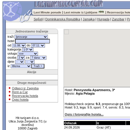
|
|
Last Minute ponude
Last minute iz Ljubljane
Rezervacija hot
Sejšeli
|
Dominikanska Republika
|
Jamajka
|
Hurgada
|
Zanzibar
|
Pu
Jednostavno traženje
traži
hotel
od
do
kategorija
usluga
osoba
za
djete
iz
Akcije
Druge mogućnosti
Odlasci iz Zagreba
Hotel:
Pennystella Apartments, 3*
Rent-a-Car
Mjesto:
Agia Pelagia
Rezervacija hotela
Opisi hotela
Holidaycheck ocjena:
9.3
, preporucuje ga 100
Hotel: 9.3, lega: 9.9, sport: 7.4, servis: 8.3, hr
Opis i fotografije hotela...
Hit turizam d.o.o.
Ulica Jurja Žerjavića 7/1 (u
Odlazak
Iz
dvorištu)
24.09.2026
Graz (AT)
10000 Zagreb