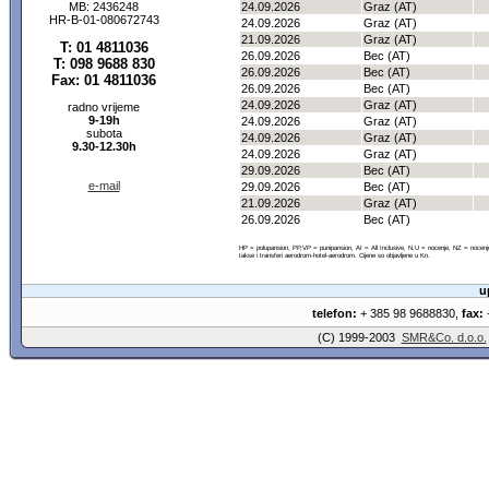
MB: 2436248
24.09.2026
Graz (AT)
HR-B-01-080672743
24.09.2026
Graz (AT)
21.09.2026
Graz (AT)
T: 01 4811036
26.09.2026
Bec (AT)
T: 098 9688 830
26.09.2026
Bec (AT)
Fax: 01 4811036
26.09.2026
Bec (AT)
24.09.2026
Graz (AT)
radno vrijeme
9-19h
24.09.2026
Graz (AT)
subota
24.09.2026
Graz (AT)
9.30-12.30h
24.09.2026
Graz (AT)
29.09.2026
Bec (AT)
e-mail
29.09.2026
Bec (AT)
21.09.2026
Graz (AT)
26.09.2026
Bec (AT)
HP = polupansion, PP,VP = punipansion, AI = All Inclusive, N,U = nocenje, NZ = noce
takse i transferi aerodrom-hotel-aerodrom. Cijene so objavljene u Kn.
u
telefon:
+ 385 98 9688830,
fax:
+
(C) 1999-2003
SMR&Co. d.o.o.