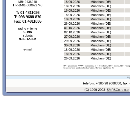
MB: 2436248
18.09.2026
München (DE)
HR-B-01-080672743
18.09.2026
München (DE)
18.09.2026
München (DE)
T: 01 4811036
18.09.2026
München (DE)
T: 098 9688 830
18.09.2026
München (DE)
Fax: 01 4811036
26.09.2026
München (DE)
01.10.2026
München (DE)
radno vrijeme
9-19h
02.10.2026
München (DE)
subota
27.09.2026
München (DE)
9.30-12.30h
29.09.2026
München (DE)
30.09.2026
München (DE)
e-mail
18.09.2026
München (DE)
18.09.2026
München (DE)
26.09.2026
München (DE)
HP = polupansion, PP,VP = punipansion, AI = All Inclusive, N,U = nocenje, NZ = noce
takse i transferi aerodrom-hotel-aerodrom. Cijene so objavljene u Kn.
u
telefon:
+ 385 98 9688830,
fax:
+
(C) 1999-2003
SMR&Co. d.o.o.