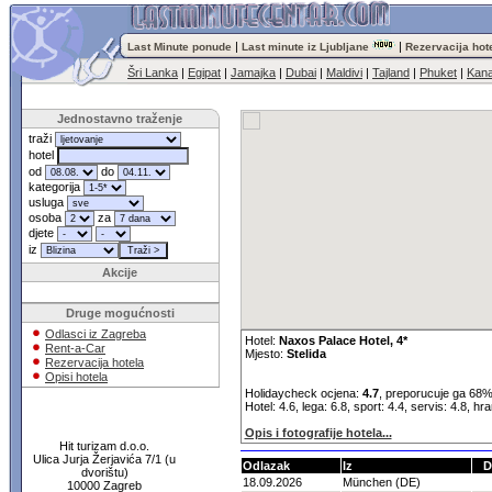
|
|
Last Minute ponude
Last minute iz Ljubljane
Rezervacija hot
Šri Lanka
|
Egipat
|
Jamajka
|
Dubai
|
Maldivi
|
Tajland
|
Phuket
|
Kana
Jednostavno traženje
traži
hotel
od
do
kategorija
usluga
osoba
za
djete
iz
Akcije
Druge mogućnosti
Odlasci iz Zagreba
Hotel:
Naxos Palace Hotel, 4*
Rent-a-Car
Mjesto:
Stelida
Rezervacija hotela
Opisi hotela
Holidaycheck ocjena:
4.7
, preporucuje ga 68%
Hotel: 4.6, lega: 6.8, sport: 4.4, servis: 4.8, hr
Opis i fotografije hotela...
Hit turizam d.o.o.
Ulica Jurja Žerjavića 7/1 (u
Odlazak
Iz
D
dvorištu)
18.09.2026
München (DE)
10000 Zagreb