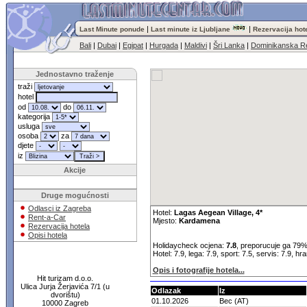
|
|
Last Minute ponude
Last minute iz Ljubljane
Rezervacija hot
Bali
|
Dubai
|
Egipat
|
Hurgada
|
Maldivi
|
Šri Lanka
|
Dominikanska Re
Jednostavno traženje
traži
hotel
od
do
kategorija
usluga
osoba
za
djete
iz
Akcije
Druge mogućnosti
Odlasci iz Zagreba
Hotel:
Lagas Aegean Village, 4*
Rent-a-Car
Mjesto:
Kardamena
Rezervacija hotela
Opisi hotela
Holidaycheck ocjena:
7.8
, preporucuje ga 79%
Hotel: 7.9, lega: 7.9, sport: 7.5, servis: 7.9, hr
Opis i fotografije hotela...
Hit turizam d.o.o.
Ulica Jurja Žerjavića 7/1 (u
Odlazak
Iz
dvorištu)
01.10.2026
Bec (AT)
10000 Zagreb