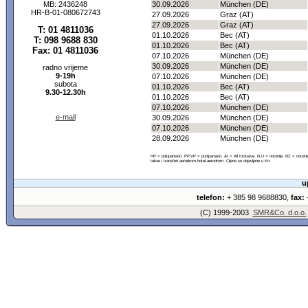
MB: 2436248
30.09.2026
München (DE)
HR-B-01-080672743
27.09.2026
Graz (AT)
27.09.2026
Graz (AT)
T: 01 4811036
01.10.2026
Bec (AT)
T: 098 9688 830
01.10.2026
Bec (AT)
Fax: 01 4811036
07.10.2026
München (DE)
30.09.2026
München (DE)
radno vrijeme
9-19h
07.10.2026
München (DE)
subota
01.10.2026
Bec (AT)
9.30-12.30h
01.10.2026
Bec (AT)
07.10.2026
München (DE)
e-mail
30.09.2026
München (DE)
07.10.2026
München (DE)
28.09.2026
München (DE)
HP = polupansion, PP,VP = punipansion, AI = All Inclusive, N,U = nocenje, NZ = noce
takse i transferi aerodrom-hotel-aerodrom. Cijene so objavljene u Kn.
u
telefon:
+ 385 98 9688830,
fax:
+
(C) 1999-2003
SMR&Co. d.o.o.