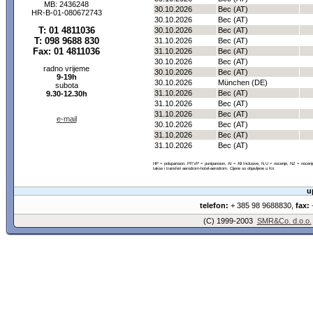
MB: 2436248
30.10.2026
Bec (AT)
HR-B-01-080672743
30.10.2026
Bec (AT)
T: 01 4811036
30.10.2026
Bec (AT)
T: 098 9688 830
31.10.2026
Bec (AT)
Fax: 01 4811036
31.10.2026
Bec (AT)
30.10.2026
Bec (AT)
radno vrijeme
30.10.2026
Bec (AT)
9-19h
30.10.2026
München (DE)
subota
31.10.2026
Bec (AT)
9.30-12.30h
31.10.2026
Bec (AT)
31.10.2026
Bec (AT)
e-mail
30.10.2026
Bec (AT)
31.10.2026
Bec (AT)
31.10.2026
Bec (AT)
HP = polupansion, PP,VP = punipansion, AI = All Inclusive, N,U = nocenje, NZ = noce
takse i transferi aerodrom-hotel-aerodrom. Cijene so objavljene u Kn.
u
telefon:
+ 385 98 9688830,
fax:
+
(C) 1999-2003
SMR&Co. d.o.o.