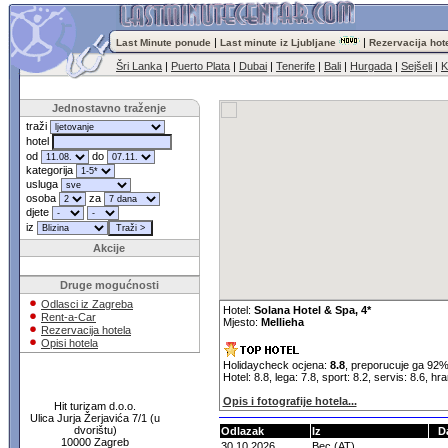
|
|
Last Minute ponude
Last minute iz Ljubljane
Rezervacija hot
Šri Lanka
|
Puerto Plata
|
Dubai
|
Tenerife
|
Bali
|
Hurgada
|
Sejšeli
|
K
Jednostavno traženje
traži
hotel
od
do
kategorija
usluga
osoba
za
djete
iz
Akcije
Druge mogućnosti
Odlasci iz Zagreba
Hotel:
Solana Hotel & Spa, 4*
Rent-a-Car
Mjesto:
Mellieha
Rezervacija hotela
Opisi hotela
Holidaycheck ocjena:
8.8
, preporucuje ga 92%
Hotel: 8.8, lega: 7.8, sport: 8.2, servis: 8.6, hr
Opis i fotografije hotela...
Hit turizam d.o.o.
Ulica Jurja Žerjavića 7/1 (u
dvorištu)
Odlazak
Iz
D
10000 Zagreb
30.10.2026
Bec (AT)